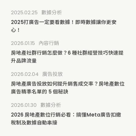
2025.02.25
數據分析
2025打廣告一定要看數據！即時數據讓你更安
心！
2026.01.15
內容行銷
房地產社群行銷怎麼做？6 種社群經營技巧快速提
升品牌流量
2026.02.04
廣告投放
房地產廣告投放如何提升銷售成交率？房地產數位
廣告精準名單的 5 個秘訣
2026.01.30
數據分析
2026 房地產數位行銷必看：搞懂Meta廣告扣繳
稅制及數據自動串接